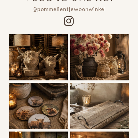
@pommelientjewoonwinkel