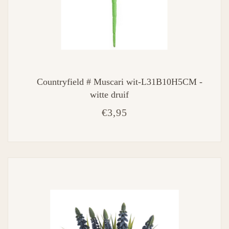
Countryfield # Muscari wit-L31B10H5CM -
witte druif
€3,95