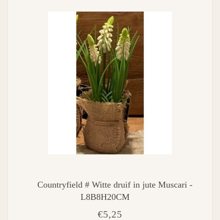
Countryfield # Witte druif in jute Muscari -
L8B8H20CM
€5,25