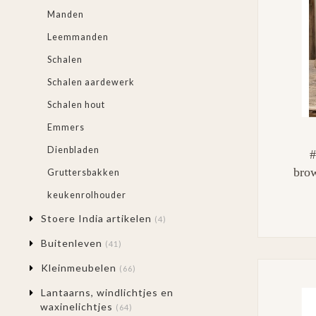
Manden
Leemmanden
Schalen
Schalen aardewerk
Schalen hout
Emmers
Dienbladen
#
brow
Gruttersbakken
keukenrolhouder
Stoere India artikelen
(4)
Buitenleven
(41)
Kleinmeubelen
(66)
Lantaarns, windlichtjes en
waxinelichtjes
(64)