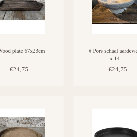
Wood plate 67x23cm
# Pors schaal aardewe
x 14
€24,75
€24,75