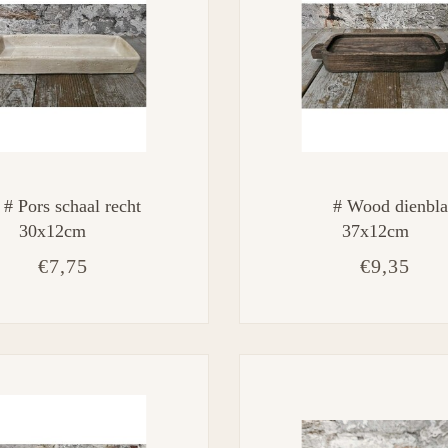
# Pors schaal recht
# Wood dienbl
30x12cm
37x12cm
€7,75
€9,35