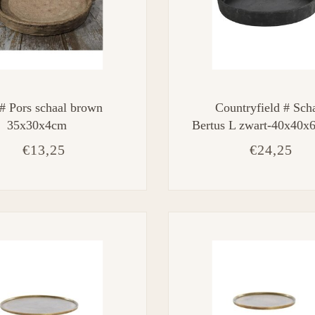
# Pors schaal brown
Countryfield # Scha
35x30x4cm
Bertus L zwart-40x40
€13,25
€24,25