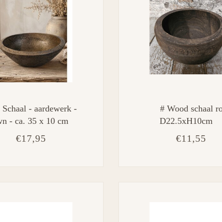
 Schaal - aardewerk -
# Wood schaal r
n - ca. 35 x 10 cm
D22.5xH10cm
€17,95
€11,55