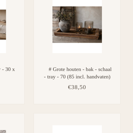
 - 30 x
# Grote houten - bak - schaal
- tray - 70 (85 incl. handvaten)
x 40 x 8 cm
€38,50