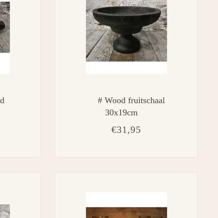
ad
# Wood fruitschaal
30x19cm
€31,95