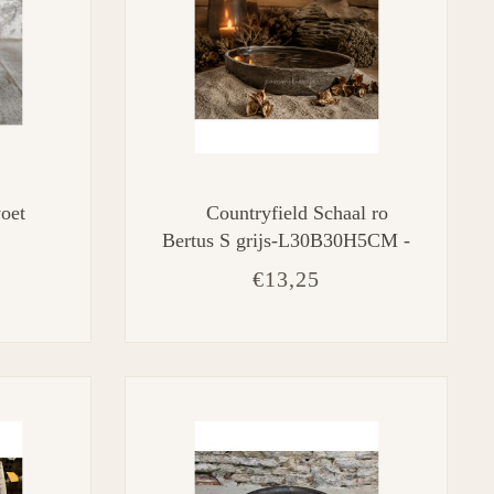
oet
Countryfield Schaal ro
Bertus S grijs-L30B30H5CM -
aardewerk
€13,25