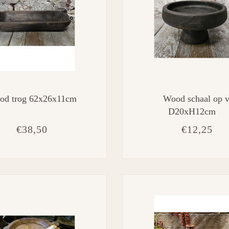
od trog 62x26x11cm
Wood schaal op v
D20xH12cm
€38,50
€12,25