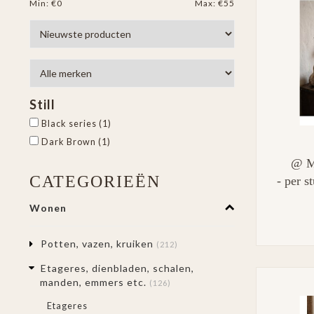
Min: €
0
Max: €
55
Still
Black series
(1)
Dark Brown
(1)
@ Mi
CATEGORIEËN
- per s
Wonen
Potten, vazen, kruiken
(212)
Etageres, dienbladen, schalen,
manden, emmers etc.
(126)
Etageres