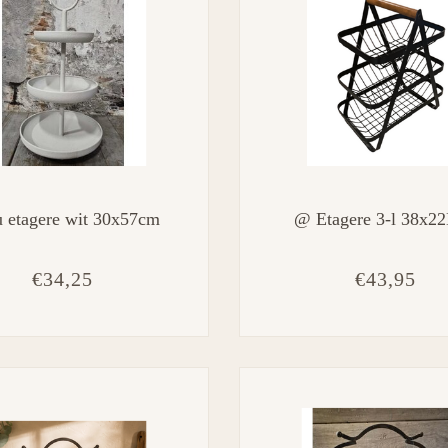
 etagere wit 30x57cm
@ Etagere 3-l 38x2
€34,25
€43,95