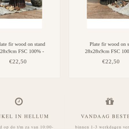
late fir wood on stand
Plate fir wood on 
28x9cm FSC 100% -
28x28x9cm FSC 10
Brown
Black
€22,50
€22,50
NKEL IN HELLUM
VANDAAG BEST
d op do t/m za van 10:00-
binnen 1-3 werkdagen ve