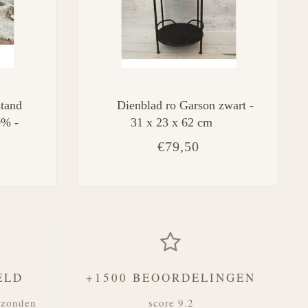
stand
Dienblad ro Garson zwart -
0% -
31 x 23 x 62 cm
€79,50
ELD
+1500 BEOORDELINGEN
rzonden
score 9.2