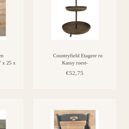
en
Countryfield Etagere ro
7 x 25 x
Kassy roest-
L35,5B35,5H54CM
€52,75