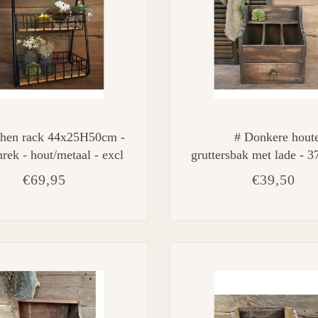
chen rack 44x25H50cm -
# Donkere hout
rek - hout/metaal - excl
gruttersbak met lade - 3
deco
45 cm
€69,95
€39,50