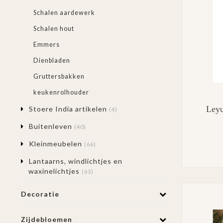
Schalen aardewerk
Schalen hout
Emmers
Dienbladen
Gruttersbakken
keukenrolhouder
Leyu
Stoere India artikelen
(4)
Buitenleven
(40)
Kleinmeubelen
(66)
Lantaarns, windlichtjes en
waxinelichtjes
(63)
Decoratie
Zijdebloemen