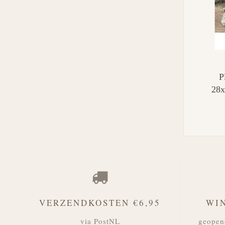
P
28x
VERZENDKOSTEN €6,95
WI
via PostNL
geopen