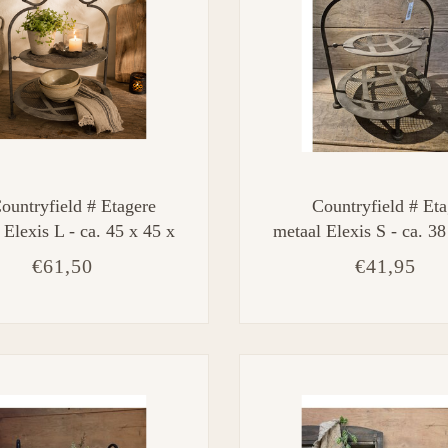
ountryfield # Etagere
Countryfield # Et
 Elexis L - ca. 45 x 45 x
metaal Elexis S - ca. 38
50 cm
45 cm
€61,50
€41,95