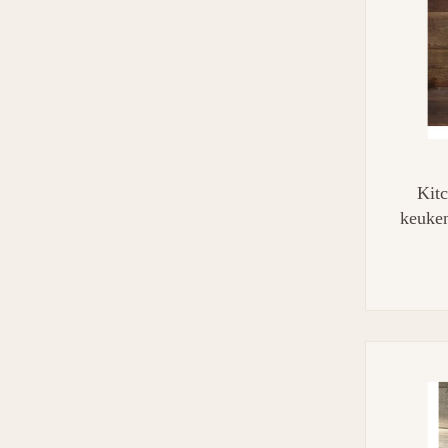
Kit
keuken