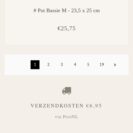
# Pot Bassie M - 23,5 x 25 cm
€25,75
1
2
3
4
5
19
VERZENDKOSTEN €6,95
via PostNL