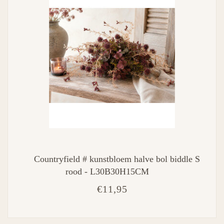
Countryfield # kunstbloem halve bol biddle S
rood - L30B30H15CM
€11,95