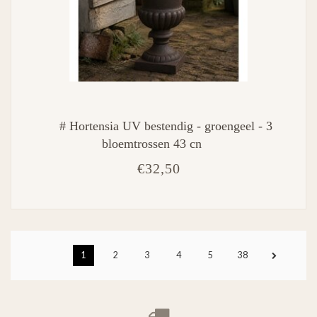
# Hortensia UV bestendig - groengeel - 3
bloemtrossen 43 cn
€32,50
1
2
3
4
5
38