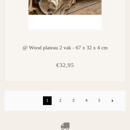
@ Wood plateau 2 vak - 67 x 32 x 4 cm
€32,95
1
2
3
4
5