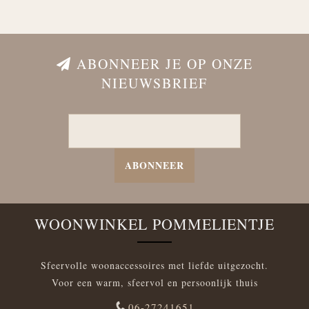
ABONNEER JE OP ONZE
NIEUWSBRIEF
ABONNEER
WOONWINKEL POMMELIENTJE
Sfeervolle woonaccessoires met liefde uitgezocht.
Voor een warm, sfeervol en persoonlijk thuis
06-27241651