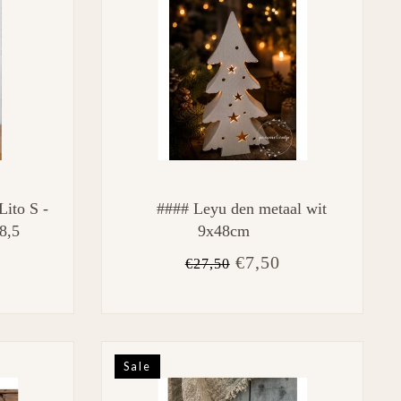
Lito S -
#### Leyu den metaal wit
 8,5
9x48cm
€7,50
€27,50
Sale