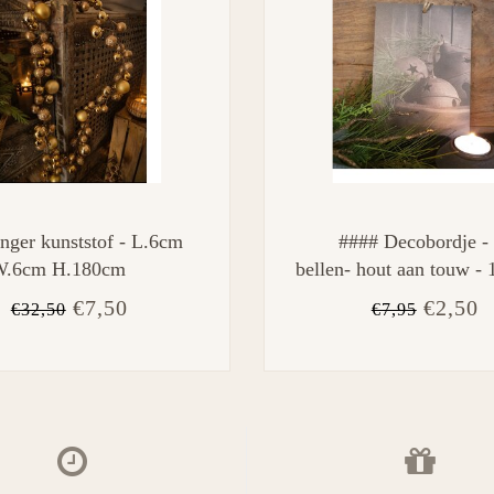
inger kunststof - L.6cm
#### Decobordje - 
W.6cm H.180cm
bellen- hout aan touw - 
21 cm
€7,50
€2,50
€32,50
€7,95