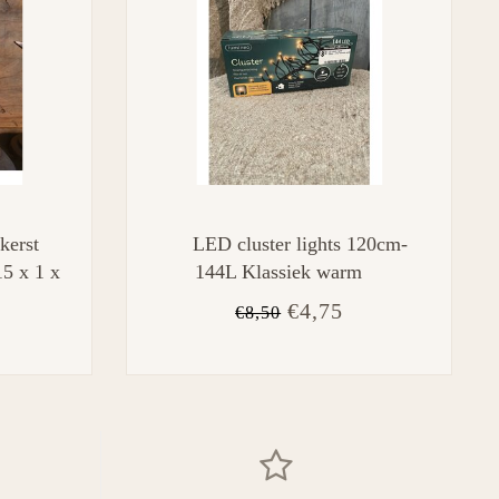
kerst
LED cluster lights 120cm-
15 x 1 x
144L Klassiek warm
€4,75
€8,50