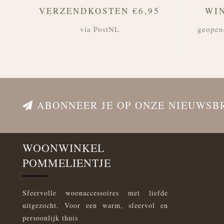
VERZENDKOSTEN €6,95
WI
via PostNL
geopen
ABONNEER JE OP ONZE NIEUWSB
WOONWINKEL
POMMELIENTJE
Sfeervolle woonaccessoires met liefde
uitgezocht. Voor een warm, sfeervol en
persoonlijk thuis