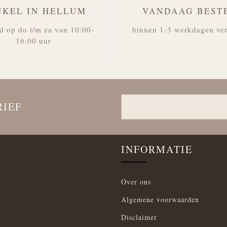
NKEL IN HELLUM
VANDAAG BEST
d op do t/m za van 10:00-
binnen 1-3 werkdagen ve
16:00 uur
RIEF
INFORMATIE
Over ons
Algemene voorwaarden
Disclaimer