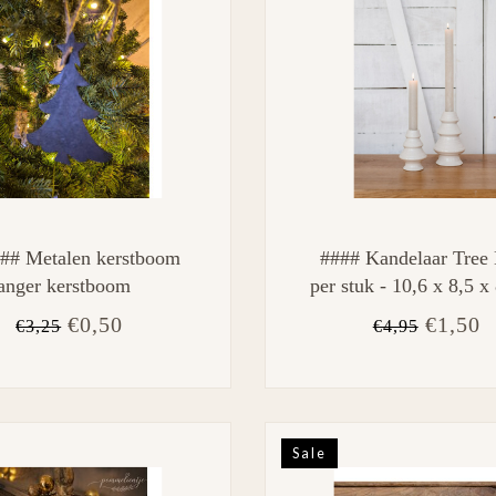
## Metalen kerstboom
#### Kandelaar Tree 
anger kerstboom
per stuk - 10,6 x 8,5 x
€0,50
€1,50
€3,25
€4,95
Sale