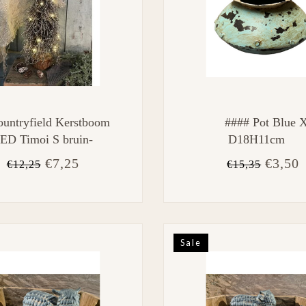
ountryfield Kerstboom
#### Pot Blue 
ED Timoi S bruin-
D18H11cm
L20B20H40CM
€7,25
€3,50
€12,25
€15,35
Sale