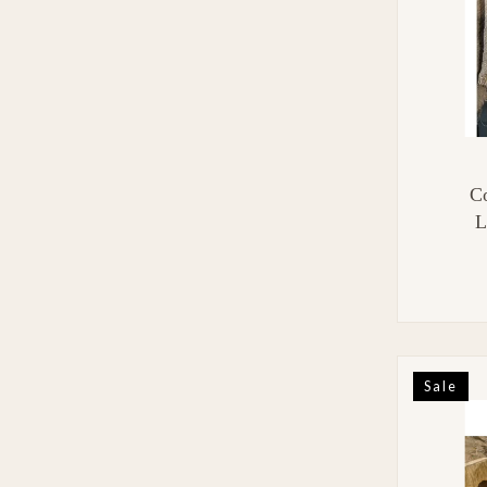
C
L
Sale