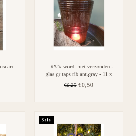
uscari
#### wordt niet verzonden -
glas gr taps rib ant.gray - 11 x
11 x 16,5 cm
€0,50
€6,25
Sale