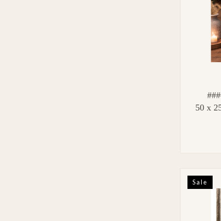
###
50 x 2
Sale