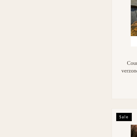
Coun
verzon
Sale