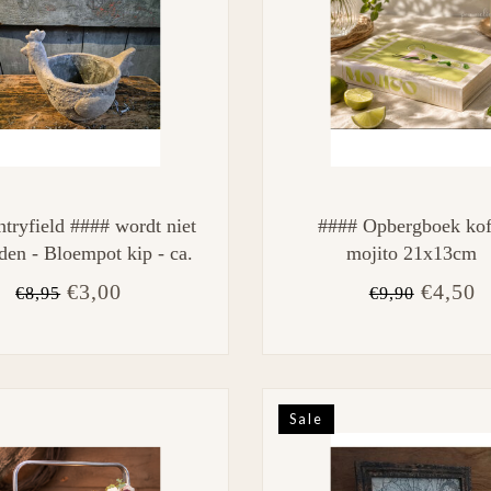
tryfield #### wordt niet
#### Opbergboek koff
den - Bloempot kip - ca.
mojito 21x13cm
22 x 14 x 17 cm
€3,00
€4,50
€8,95
€9,90
Sale