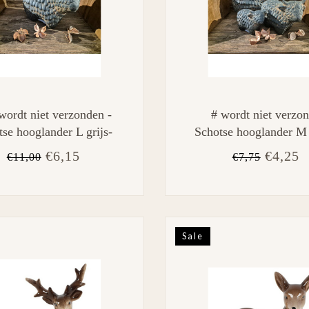
wordt niet verzonden -
# wordt niet verzon
se hooglander L grijs-
Schotse hooglander M 
8,5B10H14,5CM
L14B7,5H11CM
€6,15
€4,25
€11,00
€7,75
Sale