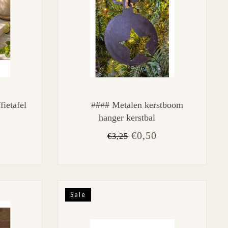
ietafel
#### Metalen kerstboom
hanger kerstbal
€0,50
€3,25
Sale