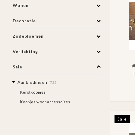
Wonen
Decoratie
Zijdebloemen
Verlichting
#
Sale
Aanbiedingen
(735)
Kerstkoopjes
Koopjes woonaccessoires
Sale