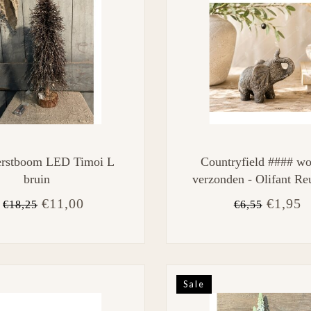
rstboom LED Timoi L
Countryfield #### wo
bruin
verzonden - Olifant Re
grijs-L15,5B8H12,5
€11,00
€1,95
€18,25
€6,55
Sale