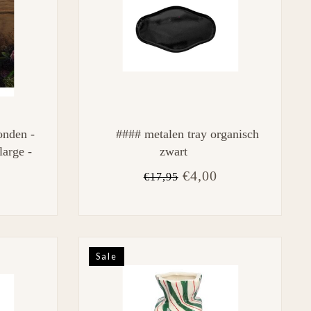
onden -
#### metalen tray organisch
large -
zwart
1 x 30
€4,00
€17,95
Sale