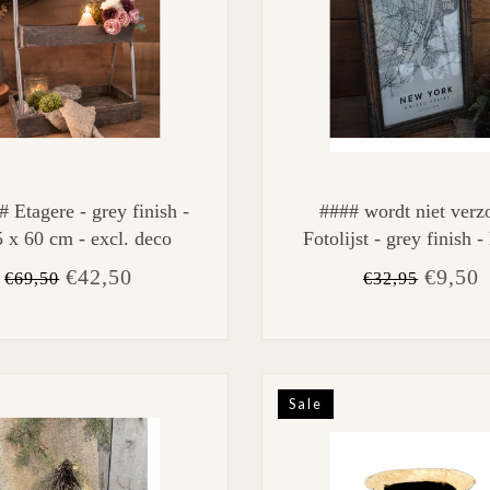
# Etagere - grey finish -
#### wordt niet verz
5 x 60 cm - excl. deco
Fotolijst - grey finish - 
35 x 26 x 2 cm (foto 2
€42,50
€9,50
€69,50
€32,95
cm)
Sale