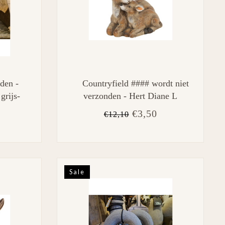
den -
Countryfield #### wordt niet
grijs-
verzonden - Hert Diane L
bruin-L15,5B10,5H12CM
€3,50
€12,10
Sale