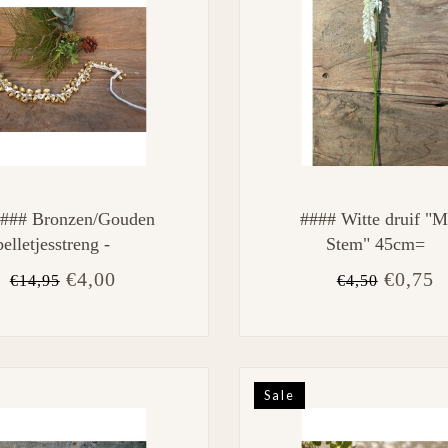
### Bronzen/Gouden
#### Witte druif "M
belletjesstreng -
Stem" 45cm=
€4,00
€0,75
€14,95
€4,50
Sale