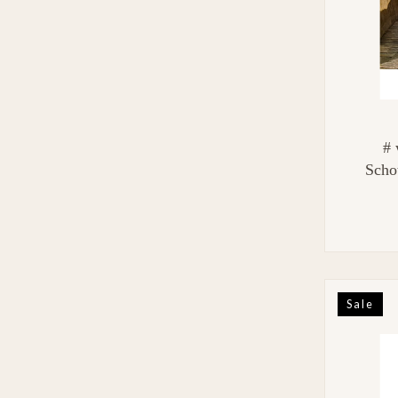
# 
Schot
L1
Sale