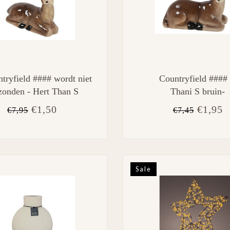
tryfield #### wordt niet
Countryfield ####
zonden - Hert Than S
Thani S bruin-
bruin
L12,7B7H10,5CM
€1,50
€1,95
€7,95
€7,45
Sale