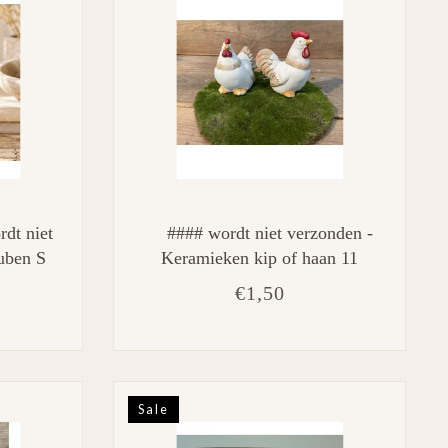
rdt niet
#### wordt niet verzonden -
uben S
Keramieken kip of haan 11
CM
cm
€1,50
Sale