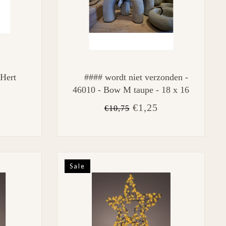
 Hert
#### wordt niet verzonden -
46010 - Bow M taupe - 18 x 16
cm
€1,25
€10,75
Sale