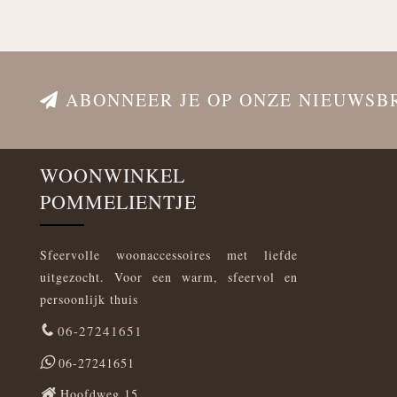
ABONNEER JE OP ONZE NIEUWSB
WOONWINKEL
POMMELIENTJE
Sfeervolle woonaccessoires met liefde
uitgezocht. Voor een warm, sfeervol en
persoonlijk thuis
06-27241651
06-27241651
Hoofdweg 15