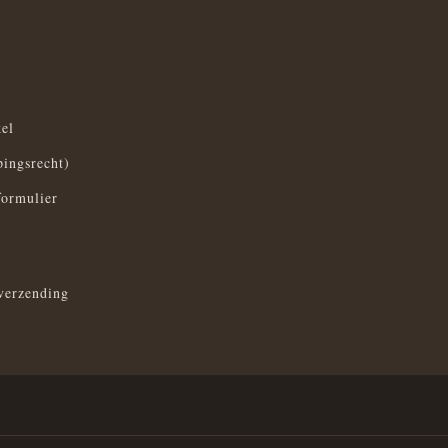
el
pingsrecht)
formulier
verzending