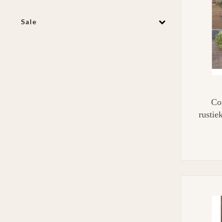
Sale
Co
rusti
S s