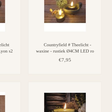
licht
Countryfield # Theelicht -
Lyon s2
waxine - rustiek Ø4CM LED ro
M
Lyon s2 zwart-L4B4H5,2CM
€7,95