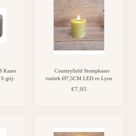
B Kaars
Countryfield Stompkaars
 grij-
rustiek Ø7,5CM LED ro Lyon
S l.groen-L7,5B7,5H8CM
€7,95