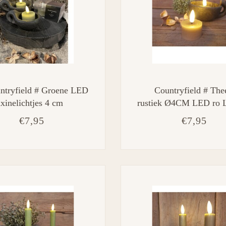
ntryfield # Groene LED
Countryfield # Thee
xinelichtjes 4 cm
rustiek Ø4CM LED ro 
beige-L4B4H5,2C
€7,95
€7,95