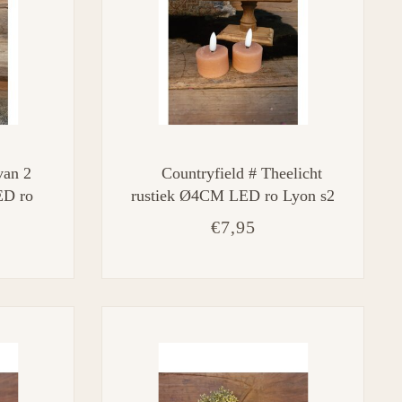
van 2
Countryfield # Theelicht
ED ro
rustiek Ø4CM LED ro Lyon s2
H9CM
roze-L4B4H5,2CM
€7,95