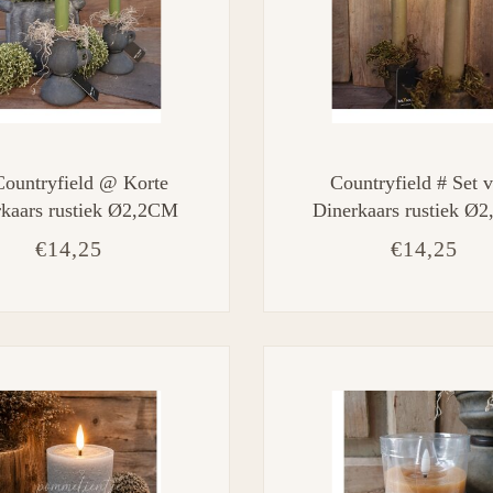
Countryfield @ Korte
Countryfield # Set v
rkaars rustiek Ø2,2CM
Dinerkaars rustiek Ø
ro Lyon S s2 l.groen-
LED ro Lyon S s2 be
€14,25
€14,25
L2B2H15CM
L2B2H15CM - inc
afstandsbediening, ti
dimmer