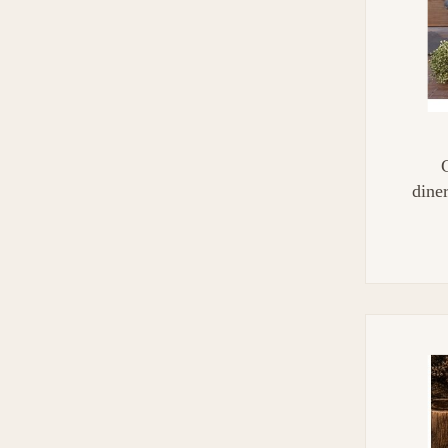
dine
LED 