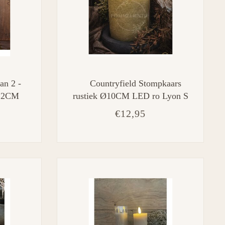
an 2 -
Countryfield Stompkaars
2,2CM
rustiek Ø10CM LED ro Lyon S
ige-
l.groen-L10B10H10CM
€12,95
l
mer en