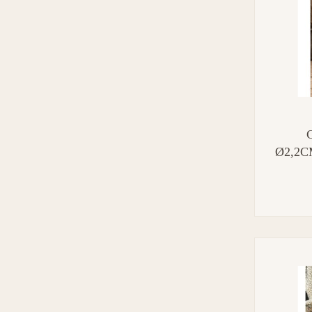
C
Ø2,2CM
2