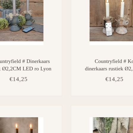
untryfield # Dinerkaars
Countryfield # K
ek Ø2,2CM LED ro Lyon
dinerkaars rustiek Ø
2 grijs-L2B2H15CM
LED ro Lyon S s2 cr
€14,25
€14,25
L2B2H15CM