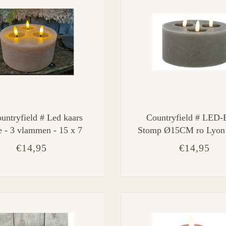
untryfield # Led kaars
Countryfield # LED-
e - 3 vlammen - 15 x 7
Stomp Ø15CM ro Lyon S
cm
15x15x10CM
€14,95
€14,95