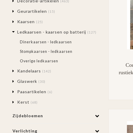
Decoratie-artikelen
(463)
Geurartikelen
(15)
Kaarsen
(25)
Ledkaarsen - kaarsen op batterij
(127)
Dinerkaarsen - ledkaarsen
Stompkaarsen - ledkaarsen
Overige ledkaarsen
Cou
Kandelaars
(142)
rusti
am
Glaswerk
(30)
Paasartikelen
(6)
Kerst
(68)
Zijdebloemen
Verlichting