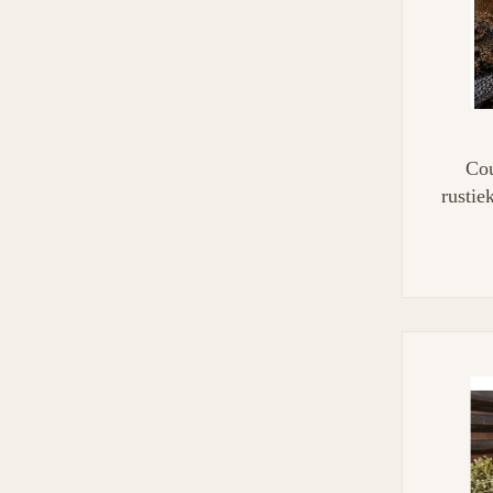
Cou
rusti
M gri