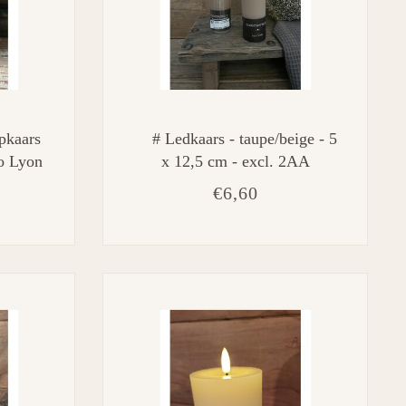
pkaars
# Ledkaars - taupe/beige - 5
o Lyon
x 12,5 cm - excl. 2AA
8CM
batterijen
€6,60