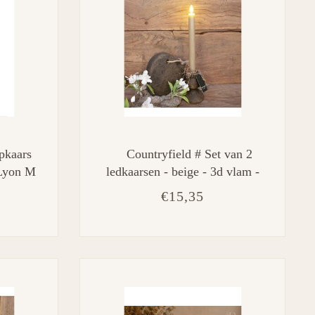
pkaars
Countryfield # Set van 2
Lyon M
ledkaarsen - beige - 3d vlam -
afstandsbediening - 24 cm
€15,35