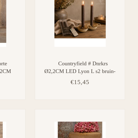
orte
Countryfield # Dnrkrs
2,2CM
Ø2,2CM LED Lyon L s2 bruin-
eme-
2,2x2,2x22,5CM
€15,45