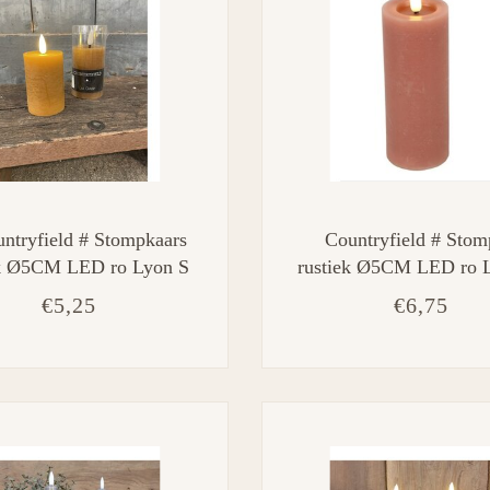
ntryfield # Stompkaars
Countryfield # Stom
ek Ø5CM LED ro Lyon S
rustiek Ø5CM LED ro 
ber-L5B5H10CM
roze-5x5x15CM
€5,25
€6,75