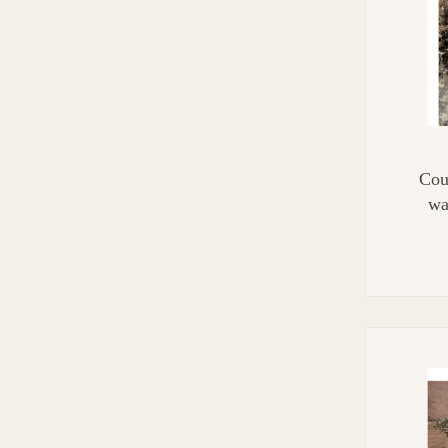
Cou
wa