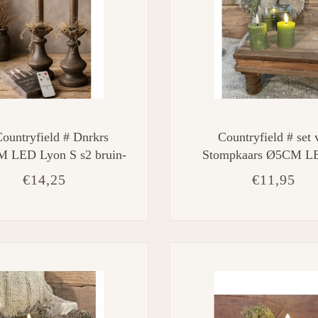
ountryfield # Dnrkrs
Countryfield # set 
 LED Lyon S s2 bruin-
Stompkaars Ø5CM L
,2x2,2x12,5CM
Lyon s2 l.groen-L5B5
€14,25
€11,95