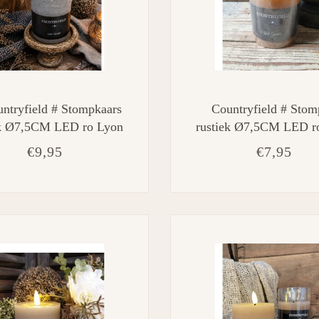
ntryfield # Stompkaars
Countryfield # Stom
ek Ø7,5CM LED ro Lyon
rustiek Ø7,5CM LED r
js-L7,5B7,5H12,5CM
S amber-L7,5B7,5H
€9,95
€7,95