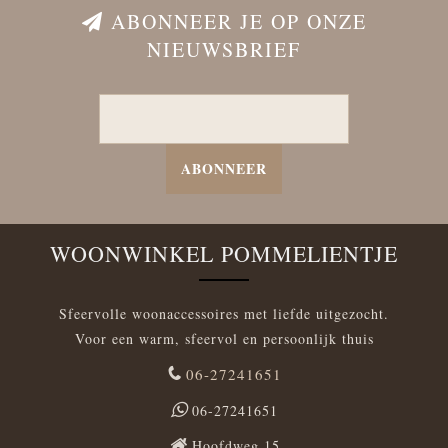
ABONNEER JE OP ONZE
NIEUWSBRIEF
ABONNEER
WOONWINKEL POMMELIENTJE
Sfeervolle woonaccessoires met liefde uitgezocht.
Voor een warm, sfeervol en persoonlijk thuis
06-27241651
06-27241651
Hoofdweg 15