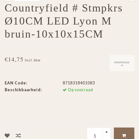
Countryfield # Stmpkrs
Ø10CM LED Lyon M
bruin-10x10x15CM
€14,75
Incl. btw
EAN Code:
8718318401083
Beschikbaarheid:
Op voorraad