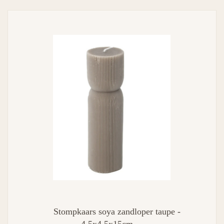
Stompkaars soya zandloper taupe -
4,5x4,5x15cm