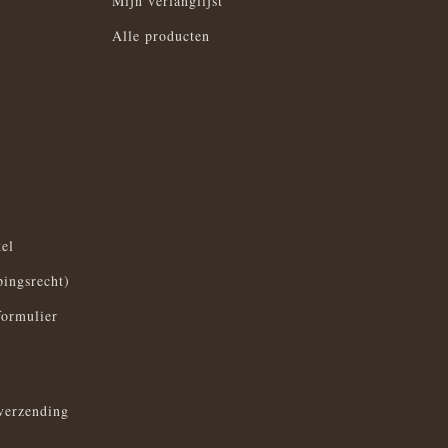
Mijn verlanglijst
Alle producten
el
pingsrecht)
formulier
verzending