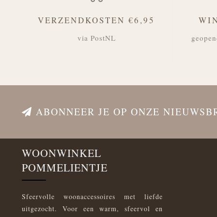
VERZENDKOSTEN €6,95
WI
via PostNL
geopen
ABONNEER JE OP ONZE NIEUWSB
WOONWINKEL
POMMELIENTJE
Sfeervolle woonaccessoires met liefde
uitgezocht. Voor een warm, sfeervol en