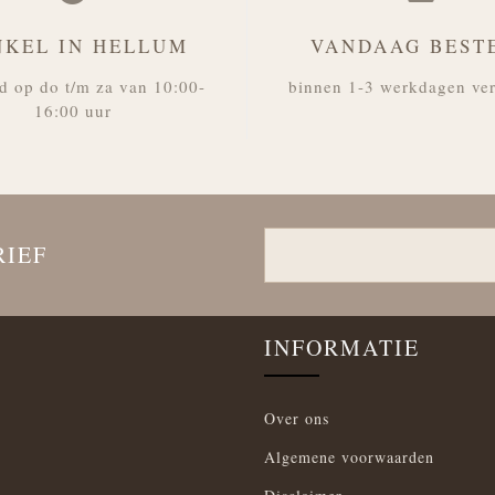
NKEL IN HELLUM
VANDAAG BEST
d op do t/m za van 10:00-
binnen 1-3 werkdagen ve
16:00 uur
RIEF
INFORMATIE
Over ons
Algemene voorwaarden