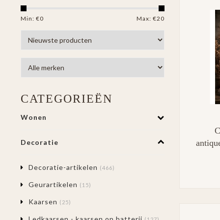
Min: €
0
Max: €
20
CATEGORIEËN
Wonen
C
antiqu
Decoratie
Decoratie-artikelen
(466)
Geurartikelen
(15)
Kaarsen
(25)
Ledkaarsen - kaarsen op batterij
(127)