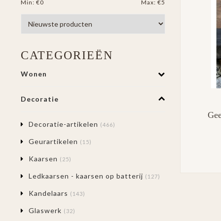
Min: €
0
Max: €
5
CATEGORIEËN
Wonen
Decoratie
Gee
Decoratie-artikelen
(466)
Geurartikelen
(15)
Kaarsen
(25)
Ledkaarsen - kaarsen op batterij
(127)
Kandelaars
(143)
Glaswerk
(32)