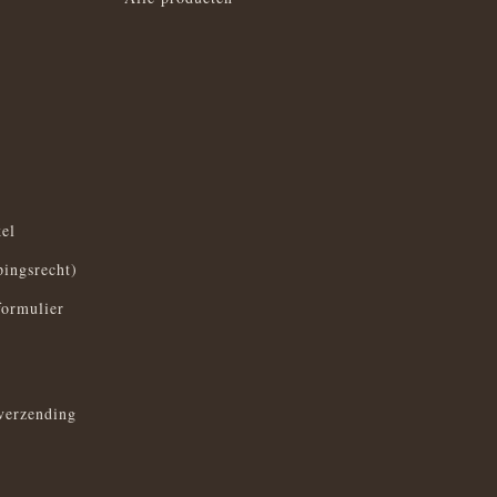
el
pingsrecht)
formulier
verzending