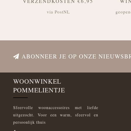
VERZENDKOSTEN €6,95
WI
via PostNL
geopen
ABONNEER JE OP ONZE NIEUWSB
WOONWINKEL
POMMELIENTJE
Sfeervolle woonaccessoires met liefde
uitgezocht. Voor een warm, sfeervol en
persoonlijk thuis