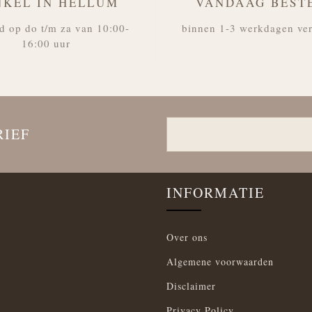
NKEL IN HELLUM
VANDAAG BEST
d op do t/m za van 10:00-
binnen 1-3 werkdagen ve
16:00 uur
RIEF
INFORMATIE
Over ons
Algemene voorwaarden
Disclaimer
Privacy Policy