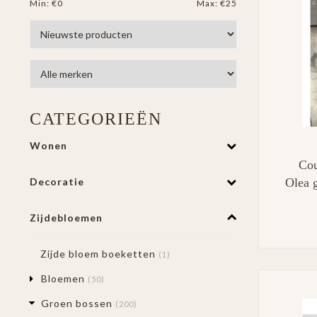
Min: €
0
Max: €
25
CATEGORIEËN
Wonen
Cou
Olea
Decoratie
Zijdebloemen
Zijde bloem boeketten
(1)
Bloemen
(50)
Groen bossen
(200)