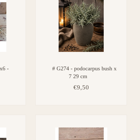
x6 -
# G274 - podocarpus bush x
7 29 cm
€9,50