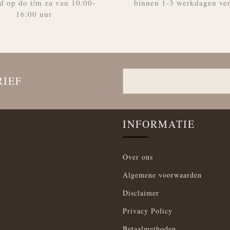
d op do t/m za van 10:00-
binnen 1-3 werkdagen ve
16:00 uur
RIEF
INFORMATIE
Over ons
Algemene voorwaarden
Disclaimer
Privacy Policy
Betaalmethoden