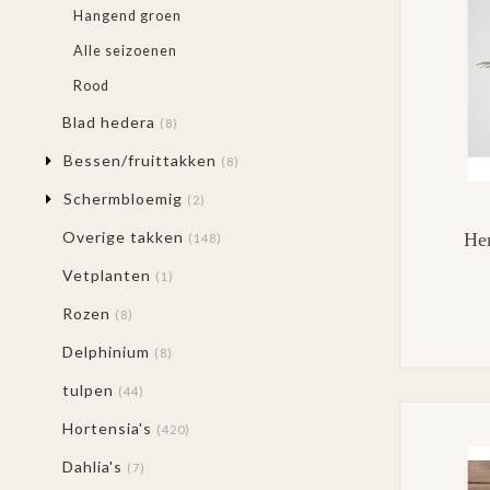
Hangend groen
Alle seizoenen
Rood
Blad hedera
(8)
Bessen/fruittakken
(8)
Schermbloemig
(2)
Overige takken
Her
(148)
Vetplanten
(1)
Rozen
(8)
Delphinium
(8)
tulpen
(44)
Hortensia's
(420)
Dahlia's
(7)