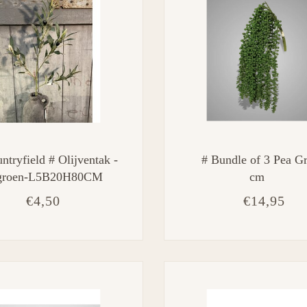
ntryfield # Olijventak -
# Bundle of 3 Pea G
 groen-L5B20H80CM
cm
€4,50
€14,95