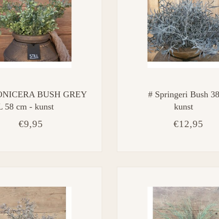
ONICERA BUSH GREY
# Springeri Bush 3
L 58 cm - kunst
kunst
€9,95
€12,95