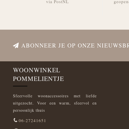
via PostNL
geopen
ABONNEER JE OP ONZE NIEUWSB
WOONWINKEL
POMMELIENTJE
Sfeervolle woonaccessoires met liefde
uitgezocht. Voor een warm, sfeervol en
persoonlijk thuis
06-27241651