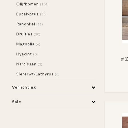
Olijfbomen
(184)
Eucalyptus
(30)
Ranonkel
(11)
Druifjes
(20)
Magnolia
(6)
Hyacint
(0)
# Z
Narcissen
(2)
Siererwt/Lathyrus
(0)
Verlichting
Sale