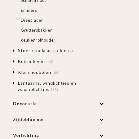
Schalen hout
Emmers
Dienbladen
Gruttersbakken
keukenrolhouder
Stoere India artikelen
(4)
Buitenleven
(40)
Kleinmeubelen
(66)
Lantaarns, windlichtjes en
waxinelichtjes
(63)
Decoratie
Zijdebloemen
Verlichting