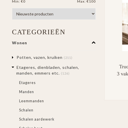
Min: €
0
Max: €
100
CATEGORIEËN
Wonen
Potten, vazen, kruiken
(211)
Tru
Etageres, dienbladen, schalen,
manden, emmers etc.
3 vak
(126)
Etageres
Manden
Leemmanden
Schalen
Schalen aardewerk