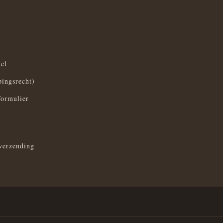
el
pingsrecht)
formulier
verzending