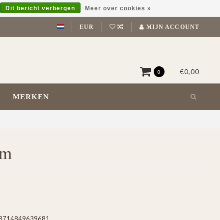
Dit bericht verbergen
Meer over cookies »
EUR
MIJN ACCOUNT
€0,00
0
MERKEN
cm
8714849639681