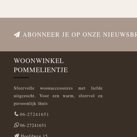
ABONNEER JE OP ONZE NIEUWSB
WOONWINKEL
POMMELIENTJE
Sfeervolle woonaccessoires met liefde
uitgezocht. Voor een warm, sfeervol en
persoonlijk thuis
06-27241651
06-27241651
Hoofdweg 15