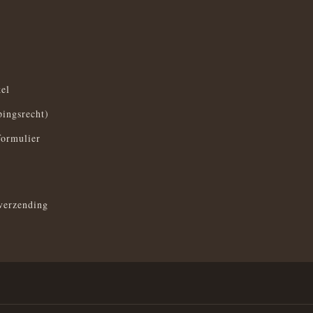
el
pingsrecht)
formulier
verzending