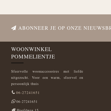
ABONNEER JE OP ONZE NIEUWSB
WOONWINKEL
POMMELIENTJE
Sfeervolle woonaccessoires met liefde
uitgezocht. Voor een warm, sfeervol en
persoonlijk thuis
06-27241651
06-27241651
Hoofdweg 15