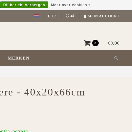
Dit bericht verbergen
Meer over cookies »
EUR
MIJN ACCOUNT
€0,00
0
MERKEN
gere - 40x20x66cm
Op voorraad