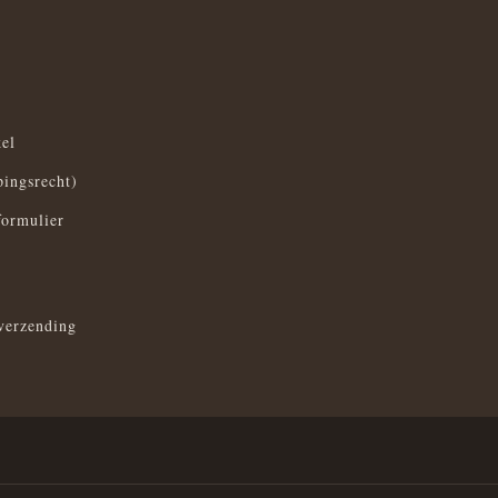
el
pingsrecht)
formulier
verzending