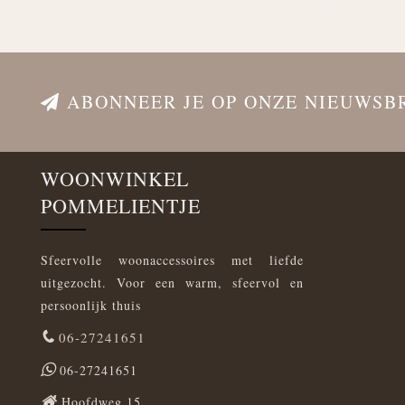
ABONNEER JE OP ONZE NIEUWSB
WOONWINKEL
POMMELIENTJE
Sfeervolle woonaccessoires met liefde
uitgezocht. Voor een warm, sfeervol en
persoonlijk thuis
06-27241651
06-27241651
Hoofdweg 15