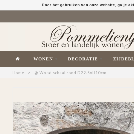
Door het gebruiken van onze website, ga je a
WONEN
DECORATIE
ZIJDEB
Home
@ Wood schaal rond D22.5xH10cm