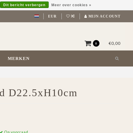
Dit bericht verbergen
Meer over cookies »
EUR
MIJN ACCOUNT
€0,00
0
MERKEN
nd D22.5xH10cm
Op voorraad