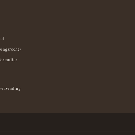
el
pingsrecht)
formulier
verzending