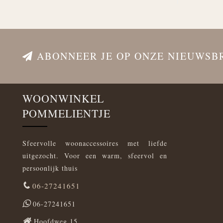
ABONNEER JE OP ONZE NIEUWSB
WOONWINKEL
POMMELIENTJE
Sfeervolle woonaccessoires met liefde
uitgezocht. Voor een warm, sfeervol en
persoonlijk thuis
06-27241651
06-27241651
Hoofdweg 15