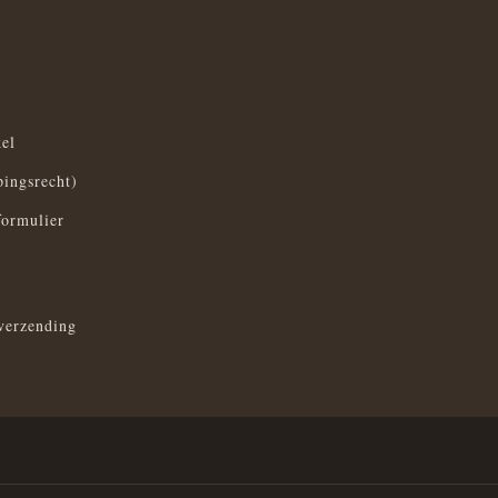
el
pingsrecht)
formulier
verzending