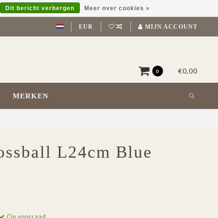
Dit bericht verbergen
Meer over cookies »
EUR
MIJN ACCOUNT
€0,00
0
MERKEN
ossball L24cm Blue
Op voorraad