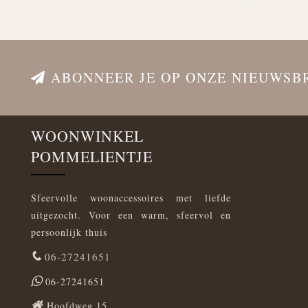
ABONNEER JE OP ONZE NIEUWSB
WOONWINKEL
POMMELIENTJE
Sfeervolle woonaccessoires met liefde
uitgezocht. Voor een warm, sfeervol en
persoonlijk thuis
06-27241651
06-27241651
Hoofdweg 15