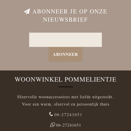
ABONNEER JE OP ONZE
NIEUWSBRIEF
ABONNEER
WOONWINKEL POMMELIENTJE
Sfeervolle woonaccessoires met liefde uitgezocht.
Voor een warm, sfeervol en persoonlijk thuis
06-27241651
06-27241651