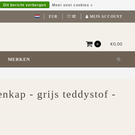
Dit bericht verbergen
Meer over cookies »
EUR
MIJN ACCOUNT
€0,00
0
MERKEN
nkap - grijs teddystof -