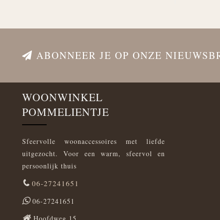
ABONNEER JE OP ONZE NIEUWSB
WOONWINKEL
POMMELIENTJE
Sfeervolle woonaccessoires met liefde
uitgezocht. Voor een warm, sfeervol en
persoonlijk thuis
06-27241651
06-27241651
Hoofdweg 15