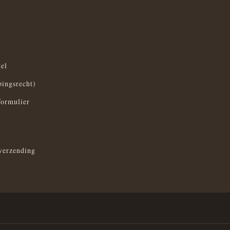
el
pingsrecht)
formulier
verzending