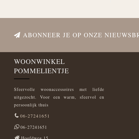
ABONNEER JE OP ONZE NIEUWSB
WOONWINKEL
POMMELIENTJE
Sfeervolle woonaccessoires met liefde
uitgezocht. Voor een warm, sfeervol en
persoonlijk thuis
06-27241651
06-27241651
Hoofdweg 15