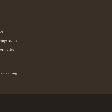
el
pingsrecht)
formulier
verzending