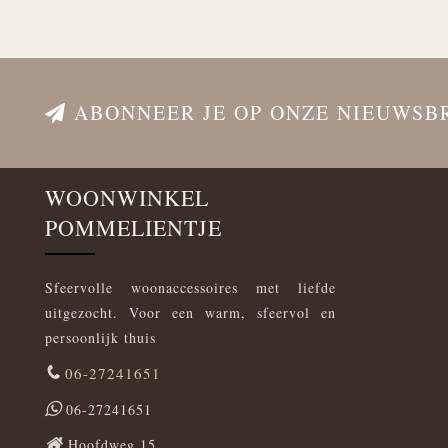
ABONNEER JE OP ONZE NIEUWSB
WOONWINKEL
POMMELIENTJE
Sfeervolle woonaccessoires met liefde
uitgezocht. Voor een warm, sfeervol en
persoonlijk thuis
06-27241651
06-27241651
Hoofdweg 15