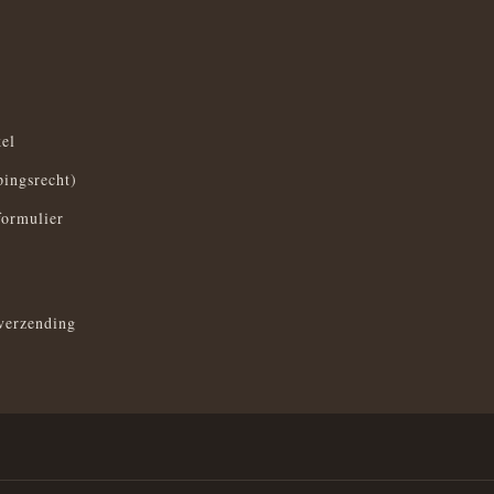
el
pingsrecht)
formulier
verzending