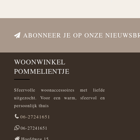
ABONNEER JE OP ONZE NIEUWSB
WOONWINKEL
POMMELIENTJE
Sfeervolle woonaccessoires met liefde
uitgezocht. Voor een warm, sfeervol en
persoonlijk thuis
06-27241651
06-27241651
Hoofdweg 15