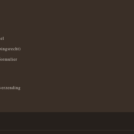
el
pingsrecht)
formulier
verzending