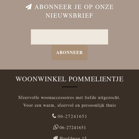
ABONNEER JE OP ONZE
NIEUWSBRIEF
ABONNEER
WOONWINKEL POMMELIENTJE
Sfeervolle woonaccessoires met liefde uitgezocht.
Voor een warm, sfeervol en persoonlijk thuis
06-27241651
06-27241651
Hoofdweg 15