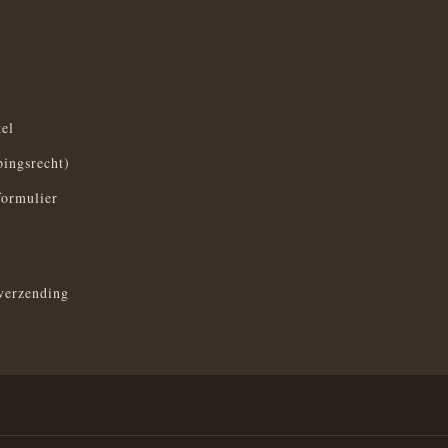
el
pingsrecht)
formulier
verzending