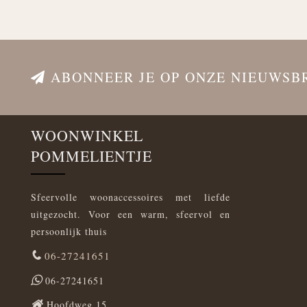
ABONNEER JE OP ONZE NIEUWSB
WOONWINKEL
POMMELIENTJE
Sfeervolle woonaccessoires met liefde
uitgezocht. Voor een warm, sfeervol en
persoonlijk thuis
06-27241651
06-27241651
Hoofdweg 15