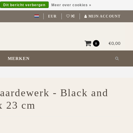
Dit bericht verbergen
Meer over cookies »
EUR
MIJN ACCOUNT
€0,00
0
MERKEN
 aardewerk - Black and
 x 23 cm