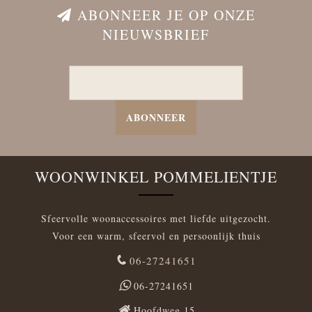
ABONNEER JE OP ONZE
NIEUWSBRIEF
ABONNEER
WOONWINKEL POMMELIENTJE
Sfeervolle woonaccessoires met liefde uitgezocht.
Voor een warm, sfeervol en persoonlijk thuis
06-27241651
06-27241651
Hoofdweg 15