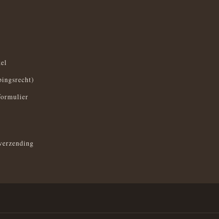
el
pingsrecht)
formulier
verzending