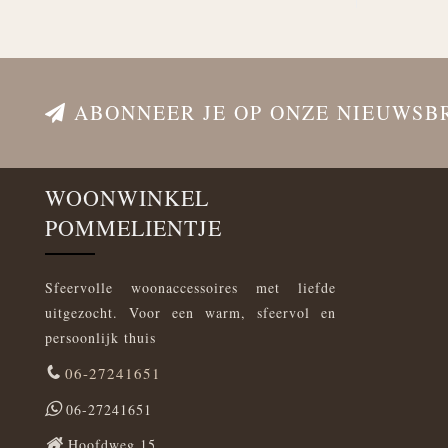
ABONNEER JE OP ONZE NIEUWSB
WOONWINKEL
POMMELIENTJE
Sfeervolle woonaccessoires met liefde
uitgezocht. Voor een warm, sfeervol en
persoonlijk thuis
06-27241651
06-27241651
Hoofdweg 15