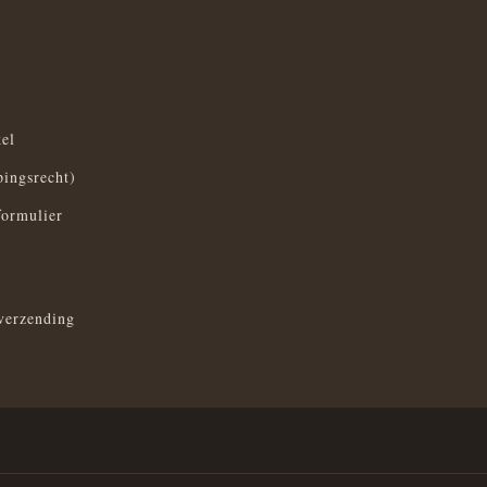
el
pingsrecht)
formulier
verzending