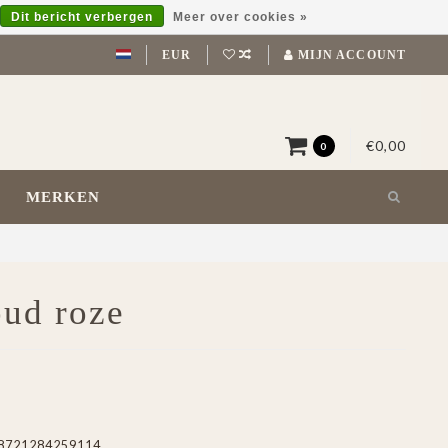
Dit bericht verbergen
Meer over cookies »
EUR
MIJN ACCOUNT
€0,00
0
MERKEN
oud roze
8721284259114