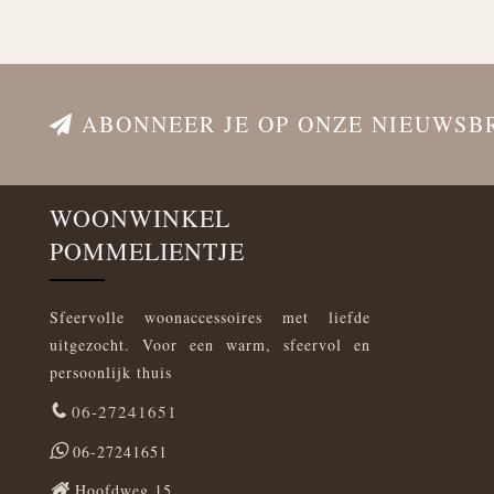
ABONNEER JE OP ONZE NIEUWSB
WOONWINKEL
POMMELIENTJE
Sfeervolle woonaccessoires met liefde
uitgezocht. Voor een warm, sfeervol en
persoonlijk thuis
06-27241651
06-27241651
Hoofdweg 15