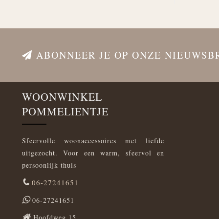
ABONNEER JE OP ONZE NIEUWSB
WOONWINKEL
POMMELIENTJE
Sfeervolle woonaccessoires met liefde
uitgezocht. Voor een warm, sfeervol en
persoonlijk thuis
06-27241651
06-27241651
Hoofdweg 15