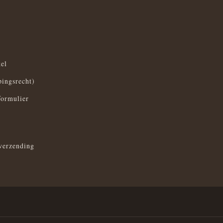
el
pingsrecht)
formulier
verzending