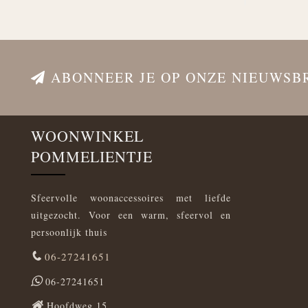
ABONNEER JE OP ONZE NIEUWSB
WOONWINKEL
POMMELIENTJE
Sfeervolle woonaccessoires met liefde
uitgezocht. Voor een warm, sfeervol en
persoonlijk thuis
06-27241651
06-27241651
Hoofdweg 15