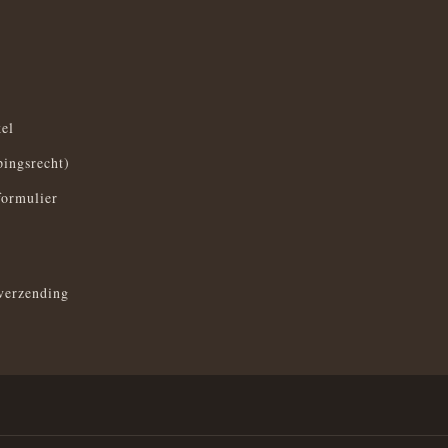
el
pingsrecht)
formulier
verzending