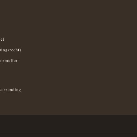
el
pingsrecht)
formulier
verzending