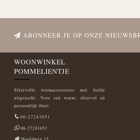
ABONNEER JE OP ONZE NIEUWSB
WOONWINKEL
POMMELIENTJE
Sfeervolle woonaccessoires met liefde
uitgezocht. Voor een warm, sfeervol en
persoonlijk thuis
06-27241651
06-27241651
Hoofdweg 15