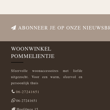
ABONNEER JE OP ONZE NIEUWSB
WOONWINKEL
POMMELIENTJE
Sfeervolle woonaccessoires met liefde
uitgezocht. Voor een warm, sfeervol en
persoonlijk thuis
06-27241651
06-27241651
Hoofdweg 15