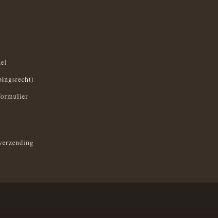
el
pingsrecht)
formulier
verzending