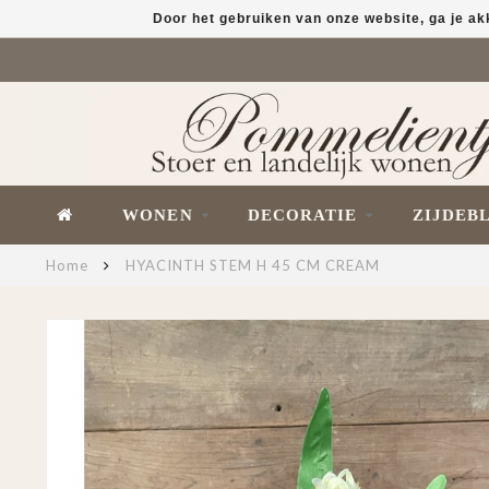
Door het gebruiken van onze website, ga je a
WONEN
DECORATIE
ZIJDEB
Home
HYACINTH STEM H 45 CM CREAM