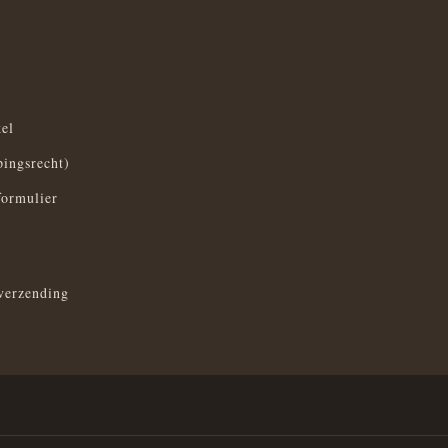
el
pingsrecht)
formulier
verzending