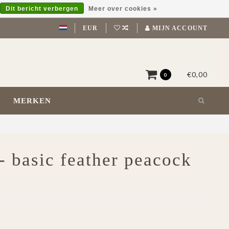
Dit bericht verbergen
Meer over cookies »
EUR
MIJN ACCOUNT
€0,00
0
MERKEN
- basic feather peacock