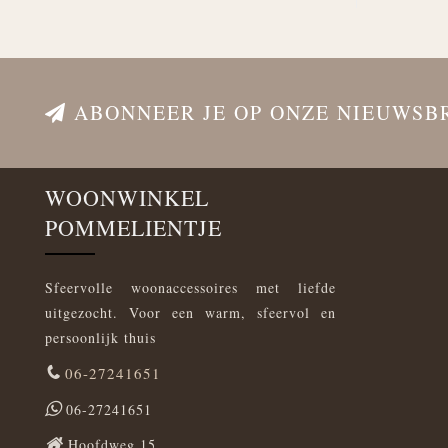
ABONNEER JE OP ONZE NIEUWSB
WOONWINKEL
POMMELIENTJE
Sfeervolle woonaccessoires met liefde
uitgezocht. Voor een warm, sfeervol en
persoonlijk thuis
06-27241651
06-27241651
Hoofdweg 15