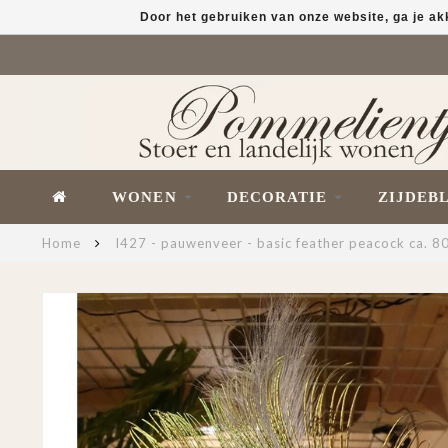
Door het gebruiken van onze website, ga je a
WONEN
DECORATIE
ZIJDEB
Home
I427 - pauwenveer - basic feather peacock ca. 8