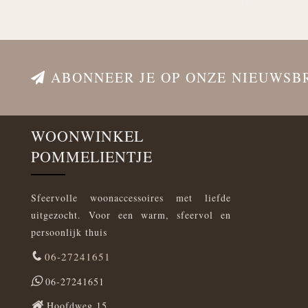
ABONNEER JE OP ONZE NIEUWSB
WOONWINKEL
POMMELIENTJE
Sfeervolle woonaccessoires met liefde
uitgezocht. Voor een warm, sfeervol en
persoonlijk thuis
06-27241651
06-27241651
Hoofdweg 15