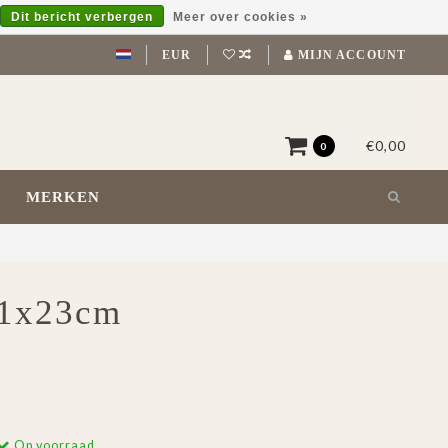
Dit bericht verbergen
Meer over cookies »
EUR
MIJN ACCOUNT
€0,00
0
MERKEN
11x23cm
Op voorraad