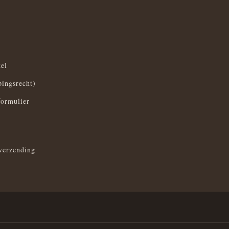
el
pingsrecht)
formulier
verzending