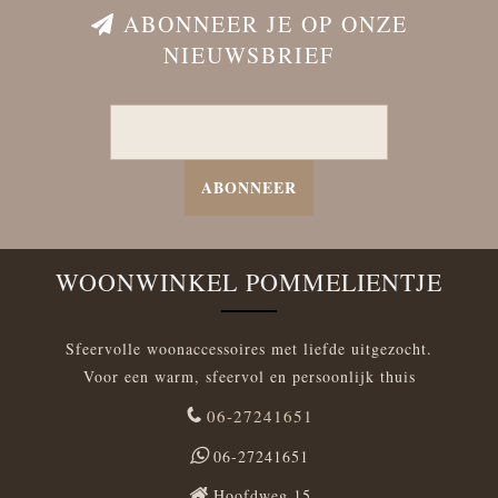
ABONNEER JE OP ONZE
NIEUWSBRIEF
ABONNEER
WOONWINKEL POMMELIENTJE
Sfeervolle woonaccessoires met liefde uitgezocht.
Voor een warm, sfeervol en persoonlijk thuis
06-27241651
06-27241651
Hoofdweg 15