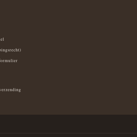
el
pingsrecht)
formulier
verzending