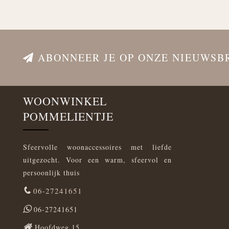
ABONNEER JE OP ONZE NIEUWSB
WOONWINKEL
POMMELIENTJE
Sfeervolle woonaccessoires met liefde
uitgezocht. Voor een warm, sfeervol en
persoonlijk thuis
06-27241651
06-27241651
Hoofdweg 15