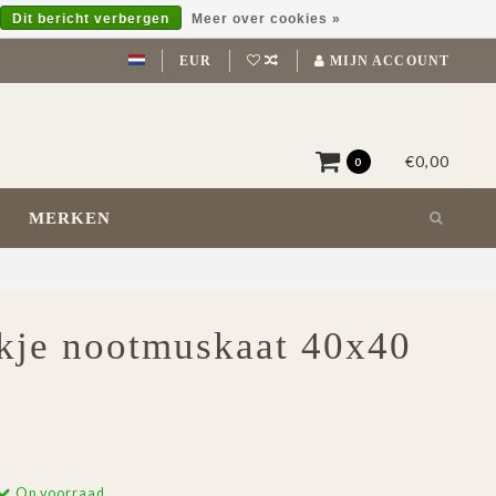
Dit bericht verbergen
Meer over cookies »
EUR
MIJN ACCOUNT
€0,00
0
MERKEN
kje nootmuskaat 40x40
Op voorraad