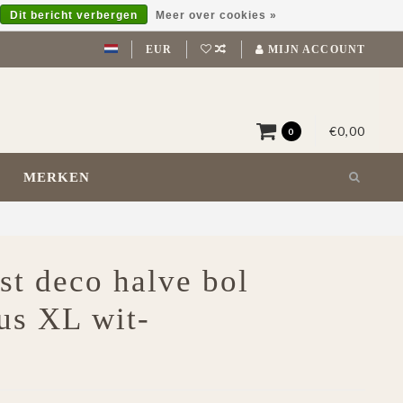
Dit bericht verbergen
Meer over cookies »
EUR
MIJN ACCOUNT
€0,00
0
MERKEN
st deco halve bol
us XL wit-