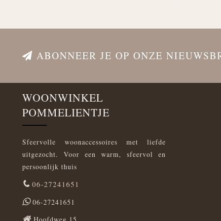
ABONNEER JE OP ONZE NIEUWSB
WOONWINKEL
POMMELIENTJE
Sfeervolle woonaccessoires met liefde
uitgezocht. Voor een warm, sfeervol en
persoonlijk thuis
06-27241651
06-27241651
Hoofdweg 15