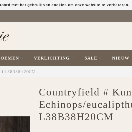
kkoord met het gebruik van cookies om onze website te verbeteren.
LOEMEN
VERLICHTING
SALE
NIEUW
L wit-L38B38H20CM
Countryfield # Kun
Echinops/eucalipth
L38B38H20CM