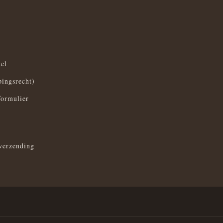
el
pingsrecht)
formulier
verzending