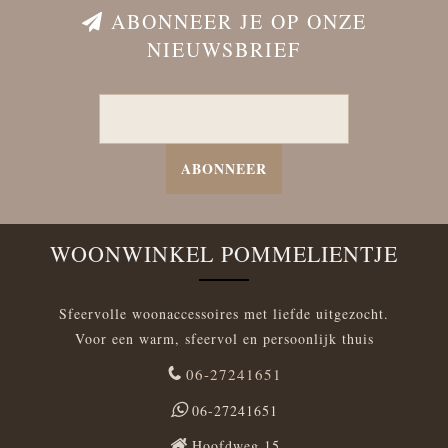
ABONNEER JE OP ONZE
NIEUWSBRIEF
ABONNEER
WOONWINKEL POMMELIENTJE
Sfeervolle woonaccessoires met liefde uitgezocht.
Voor een warm, sfeervol en persoonlijk thuis
06-27241651
06-27241651
Hoofdweg 15