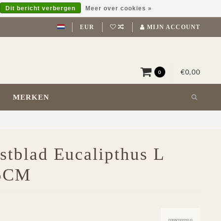
Dit bericht verbergen
Meer over cookies »
EUR
MIJN ACCOUNT
€0,00
0
MERKEN
stblad Eucalipthus L
5CM