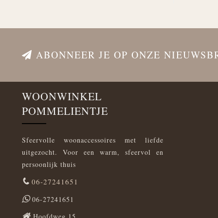
ABONNEER JE OP ONZE NIEUWSB
WOONWINKEL
POMMELIENTJE
Sfeervolle woonaccessoires met liefde
uitgezocht. Voor een warm, sfeervol en
persoonlijk thuis
06-27241651
06-27241651
Hoofdweg 15