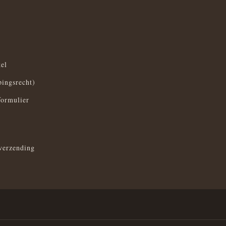
el
pingsrecht)
formulier
verzending