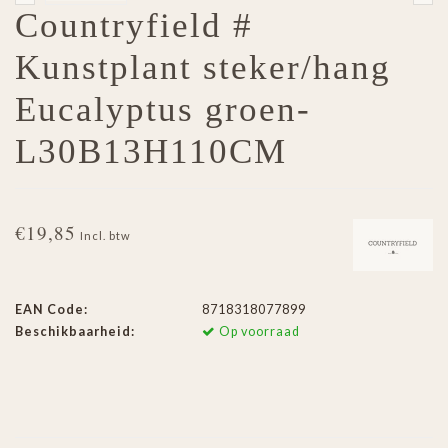
Countryfield #
Kunstplant steker/hang
Eucalyptus groen-
L30B13H110CM
€19,85
Incl. btw
EAN Code:
8718318077899
Beschikbaarheid:
Op voorraad