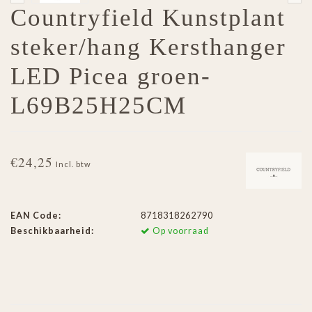
Countryfield Kunstplant
steker/hang Kersthanger
LED Picea groen-
L69B25H25CM
€24,25
Incl. btw
EAN Code:
8718318262790
Beschikbaarheid:
Op voorraad