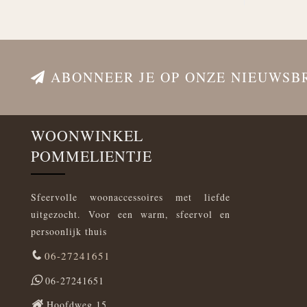
ABONNEER JE OP ONZE NIEUWSB
WOONWINKEL
POMMELIENTJE
Sfeervolle woonaccessoires met liefde
uitgezocht. Voor een warm, sfeervol en
persoonlijk thuis
06-27241651
06-27241651
Hoofdweg 15