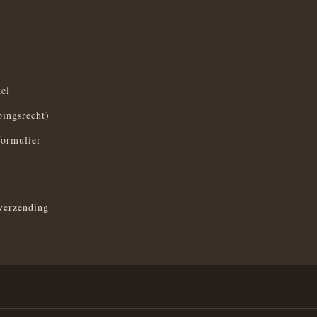
el
pingsrecht)
formulier
verzending