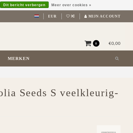
Dit bericht verbergen
Meer over cookies »
EUR
MIJN ACCOUNT
€0,00
0
MERKEN
lia Seeds S veelkleurig-