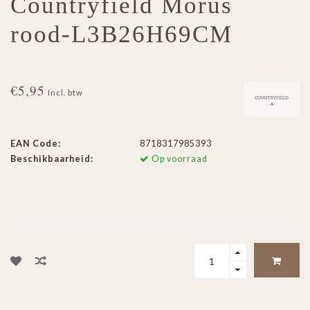
Countryfield Morus
rood-L3B26H69CM
€5,95
Incl. btw
EAN Code:
8718317985393
Beschikbaarheid:
Op voorraad