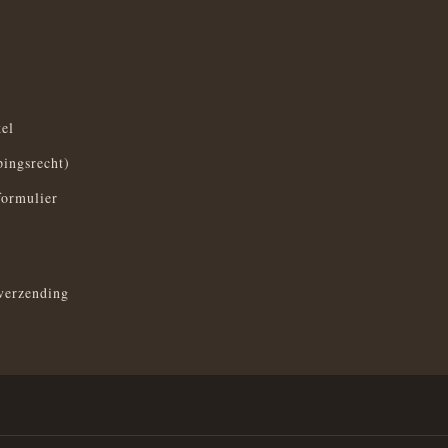
el
pingsrecht)
formulier
verzending