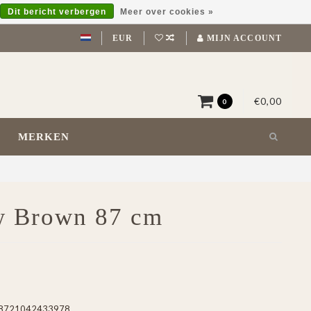
Dit bericht verbergen
Meer over cookies »
EUR
MIJN ACCOUNT
€0,00
0
MERKEN
w Brown 87 cm
8721042433978