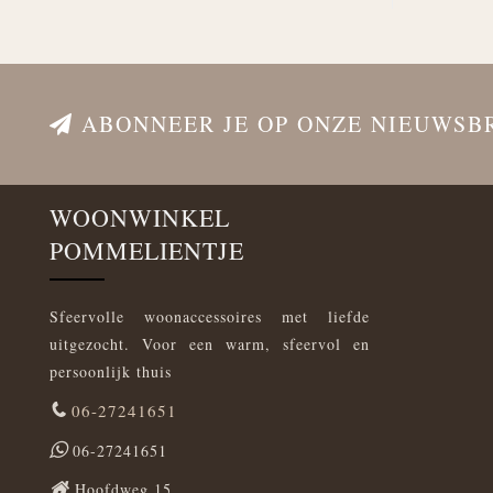
ABONNEER JE OP ONZE NIEUWSB
WOONWINKEL
POMMELIENTJE
Sfeervolle woonaccessoires met liefde
uitgezocht. Voor een warm, sfeervol en
persoonlijk thuis
06-27241651
06-27241651
Hoofdweg 15