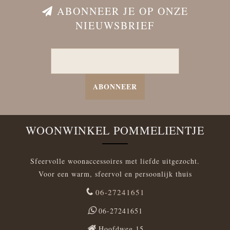
ABONNEER JE OP ONZE
NIEUWSBRIEF
ABONNEER
WOONWINKEL POMMELIENTJE
Sfeervolle woonaccessoires met liefde uitgezocht.
Voor een warm, sfeervol en persoonlijk thuis
06-27241651
06-27241651
Hoofdweg 15